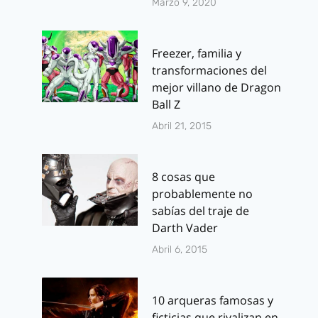
Marzo 9, 2020
Trailer oficial de
Juego de Tr
Freezer, familia y
un «Teen Wolf»
Teaser Trail
transformaciones del
alejado de los 80
mejor villano de Dragon
Por
J.J. González 
Ball Z
noviembre 30, 20
Por
J.J. González Haro
Abril 21, 2015
marzo 31, 2011
8 cosas que
probablemente no
sabías del traje de
Darth Vader
Abril 6, 2015
10 arqueras famosas y
ficticias que rivalizan en