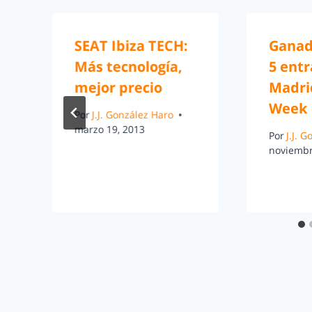
SEAT Ibiza TECH:
Ganad
Más tecnología,
5 ent
mejor precio
Madri
Week
Por
J.J. González Haro
marzo 19, 2013
Por
J.J. 
noviembr