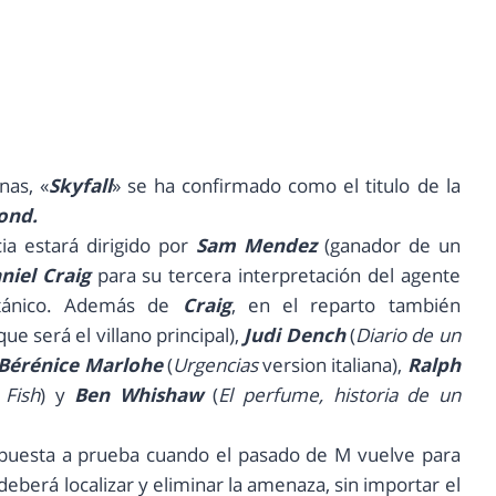
nas, «
Skyfall
» se ha confirmado como el titulo de la
ond.
cia estará dirigido por
Sam Mendez
(ganador de un
niel Craig
para su tercera interpretación del agente
itánico. Además de
Craig
, en el reparto también
ue será el villano principal),
Judi Dench
(
Diario de un
Bérénice Marlohe
(
Urgencias
version italiana),
Ralph
 Fish
) y
Ben Whishaw
(
El perfume, historia de un
á puesta a prueba cuando el pasado de M vuelve para
deberá localizar y eliminar la amenaza, sin importar el