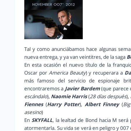
Tal y como anunciábamos hace algunas sema
nueva entrega, y ya van veintitres, de la saga
B
En esta ocasión el nuevo título de la franqui
Oscar por
America Beauty
) y recuperara a
Da
más famoso del servicio de espionaje br
encontraremos a
Javier Bardem
(que parece q
escándalo
),
Naomie Harris
(
28 días después
),
Fiennes
(
Harry Potter
),
Albert Finney
(
Big
asesino
)
En
SKYFALL
, la lealtad de Bond hacia M ser
atormentarla. Su vida se verá en peligro y 007 