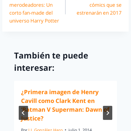
merodeadores: Un
cómics que se
corto fan-made del
estrenarán en 2017
universo Harry Potter
También te puede
interesar:
¿Primera imagen de Henry
Cavill como Clark Kent en
‘Batman V Superman: Dawn of
Justice?
Por
J.J. González Haro
julio 1, 2014