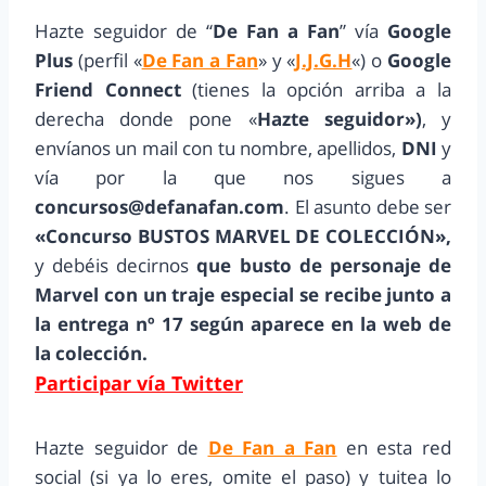
Hazte seguidor de “
De Fan a Fan
” vía
Google
Plus
(perfil «
De Fan a Fan
» y «
J.J.G.H
«) o
Google
Friend Connect
(tienes la opción arriba a la
derecha donde pone «
Hazte seguidor»)
, y
envíanos un mail con tu nombre, apellidos,
DNI
y
vía por la que nos sigues a
concursos@defanafan.com
. El asunto debe ser
«Concurso BUSTOS MARVEL DE COLECCIÓN»,
y debéis decirnos
que busto de personaje de
Marvel con un traje especial se recibe junto a
la entrega nº 17 según aparece en la web de
la colección.
Participar vía Twitter
Hazte seguidor de
De Fan a Fan
en esta red
social (si ya lo eres, omite el paso) y tuitea lo