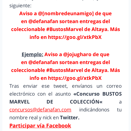
siguiente:
Aviso a @[nombredeunamigo] de que
en @defanafan sortean entregas del
coleccionable #BustosMarvel de Altaya. Más
info en https://goo.gl/xtkPbX
Ejemplo:
Aviso a @jojugharo de que
en @defanafan sortean entregas del
coleccionable #BustosMarvel de Altaya. Más
info en https://goo.gl/xtkPbX
Tras enviar ese tweet, envíanos un correo
electrónico con el asunto
«
Concurso BUSTOS
MARVEL DE COLECCIÓN
«
a
concursos@defanafan.com
indicándonos tu
nombre real y nick en
Twitter.
Participar vía Facebook