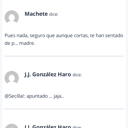
Machete
dice:
agosto 27, 2012 a las 9:53 pm
Pues nada, seguro que aunque cortas, te han sentado
de p… madre.
J.J. González Haro
dice:
agosto 27, 2012 a las 11:52 pm
@Secilla!: apuntado … jaja..
J.J. González Haro
dice: