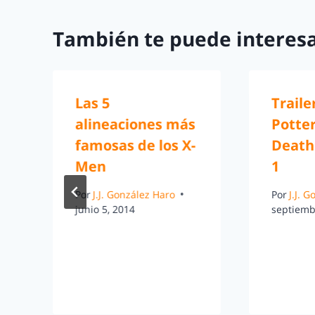
También te puede interesa
Las 5
Traile
alineaciones más
Potte
l
famosas de los X-
Death
Men
1
Por
J.J. González Haro
Por
J.J. 
junio 5, 2014
septiemb