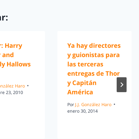
r:
r: Harry
Ya hay directores
r and
y guionistas para
ly Hallows
las terceras
entregas de Thor
y Capitán
González Haro
América
re 23, 2010
Por
J.J. González Haro
enero 30, 2014