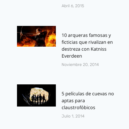
Abril 6, 2015
10 arqueras famosas y
Novedades
Star Wars: 
ficticias que rivalizan en
destreza con Katniss
Planeta
Vader y la P
Everdeen
DeAgostini
Fantasma
Noviembre 20, 2014
Cómics para el
[Reseña]
Salón del Manga
Por
J.J. González 
2013 de
febrero 24, 2014
Barcelona
5 películas de cuevas no
aptas para
Por
J.J. González Haro
claustrofóbicos
septiembre 26, 2013
Julio 1, 2014