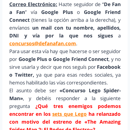
Correo Electrónico:
Hazte seguidor de “
De Fan
a Fan
” vía
Google Plus
o
Google Friend
Connect
(tienes la opción arriba a la derecha), y
envíanos
un mail con tu nombre, apellidos,
DNI y vía por la que nos sigues
a
concursos@defanafan.com
.
Para usar esta vía hay que hacerse o ser seguidor
por
Google Plus o Google Friend Connect
, y no
sirve usarla y decir que nos seguís por
Facebook
o Twitter,
ya que para esas redes sociales, ya
hemos habilitado las vías correspondientes.
El asunto debe ser
«Concurso Lego Spider-
Man»
, y debéis responder a la siguiente
pregunta
¿Qué tres enemigos podemos
encontrar en los
sets que Lego
ha relanzado
con motivo del estreno de «The Amazing
Spider-Man 2: El Poder de Electro»?