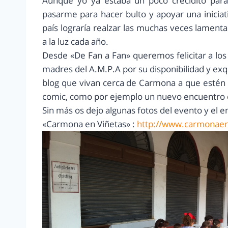
Aunque yo ya estaba un poco crecidito para 
pasarme para hacer bulto y apoyar una iniciat
país lograría realzar las muchas veces lamentab
a la luz cada año.
Desde «De Fan a Fan» queremos felicitar a los
madres del A.M.P.A por su disponibilidad y exq
blog que vivan cerca de Carmona a que estén a
comic, como por ejemplo un nuevo encuentro 
Sin más os dejo algunas fotos del evento y el en
«Carmona en Viñetas» :
http://www.carmonaen