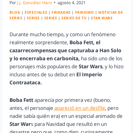
Por
J.J. González Haro
agosto 4, 2021
BLOG
|
ESPECIALES
|
FRIKADAS
|
FRIKISMO
|
NOTICIAS DE
SERIES
|
SERIES
|
SERIES
|
SERIES DE TV
|
STAR WARS
Durante mucho tiempo, y como un fenómeno
realmente sorprendente,
Boba Fett, el
cazarrecompensas que capturaba a Han Solo
y lo encerraba en carbonita,
ha sido uno de los
personajes más populares de
Star Wars
, y lo hizo
incluso antes de su debut en
El Imperio
Contraataca.
Boba Fett
aparecía por primera vez (bueno,
antes, el personaje
apareció en un desfile
, pero
nadie sabía quién era) en un especial animado de
Star War
s para Navidad que resultó en un
desastre pero que, como digo, curiosamente