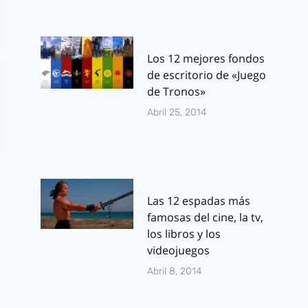
Los 12 mejores fondos
de escritorio de «Juego
de Tronos»
Abril 25, 2014
Las 12 espadas más
famosas del cine, la tv,
los libros y los
videojuegos
300 + Furia de
Los Juegos d
Abril 8, 2014
Titanes =
Hambre: En