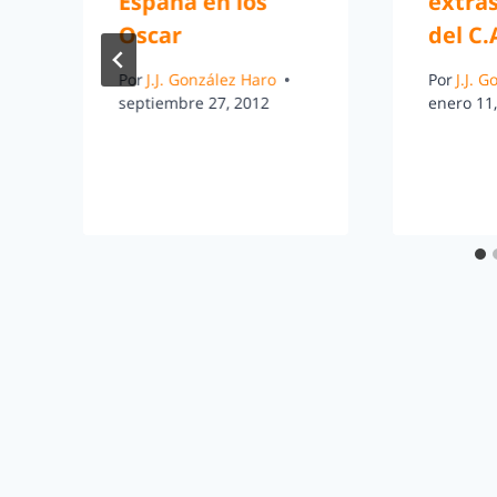
España en los
extras
Oscar
del C.
Por
J.J. González Haro
Por
J.J. 
septiembre 27, 2012
enero 11