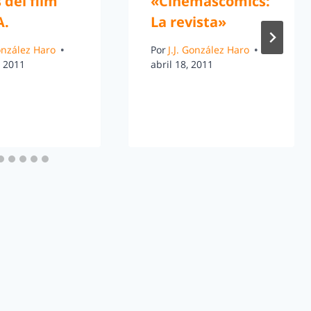
 del film
«Cinemascomics:
A.
La revista»
González Haro
Por
J.J. González Haro
, 2011
abril 18, 2011