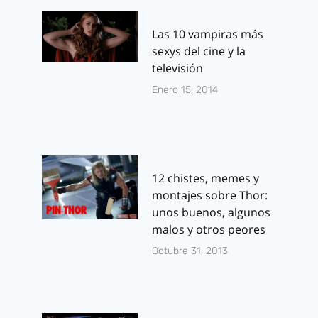
Inmortals
Llamas,
entretenim
Por
J.J. González Haro
Las 10 vampiras más
con mensaj
abril 27, 2011
sexys del cine y la
[Crítica]
televisión
Enero 15, 2014
Por
J.J. González 
noviembre 23, 20
12 chistes, memes y
montajes sobre Thor:
unos buenos, algunos
malos y otros peores
Octubre 31, 2013