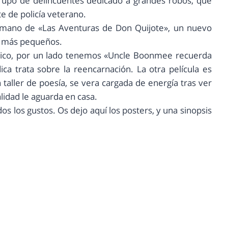
 grupo de delincuentes dedicado a grandes robos, que
e de policía veterano.
 la mano de «Las Aventuras de Don Quijote», un nuevo
os más pequeños.
ático, por un lado tenemos «Uncle Boonmee recuerda
a trata sobre la reencarnación. La otra película es
taller de poesía, se vera cargada de energía tras ver
lidad le aguarda en casa.
os los gustos. Os dejo aquí los posters, y una sinopsis