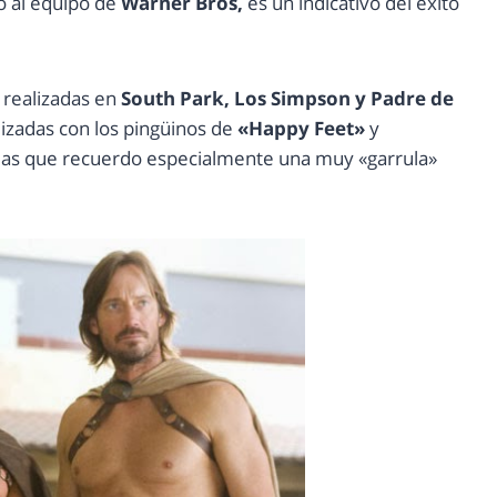
o al equipo de
Warner Bros,
es un indicativo del éxito
realizadas en
South Park, Los Simpson y Padre de
lizadas con los pingüinos de
«Happy Feet»
y
 las que recuerdo especialmente una muy «garrula»