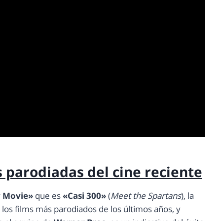
s parodiadas del cine reciente
y Movie»
que es
«Casi 300»
(
Meet the Spartans
), la
los films más parodiados de los últimos años, y