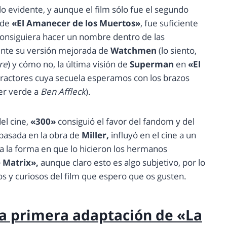
lo evidente, y aunque el film sólo fue el segundo
 de
«El Amanecer de los Muertos»
, fue suficiente
 consiguiera hacer un nombre dentro de las
ente su versión mejorada de
Watchmen
(lo siento,
re
) y cómo no, la última visión de
Superman
en
«El
etractores cuya secuela esperamos con los brazos
ner verde a
Ben Affleck
).
el cine,
«300»
consiguió el favor del fandom y del
 basada en la obra de
Miller,
influyó en el cine a un
a la forma en que lo hicieron los hermanos
 Matrix»,
aunque claro esto es algo subjetivo, por lo
os y curiosos del film que espero que os gusten.
 la primera adaptación de «La