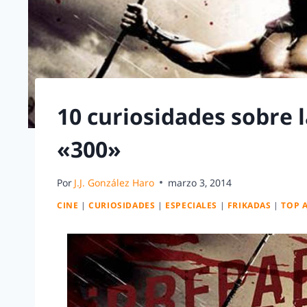
10 curiosidades sobre l
«300»
Por
J.J. González Haro
marzo 3, 2014
CINE
|
CURIOSIDADES
|
ESPECIALES
|
FRIKADAS
|
TOP 