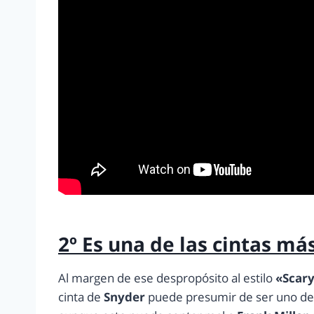
2º Es una de las cintas má
Al margen de ese despropósito al estilo
«Scar
cinta de
Snyder
puede presumir de ser uno de 