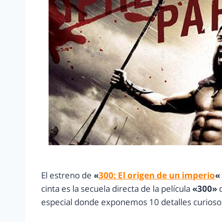
El estreno de
«
300: El origen de un imperio
«
cinta es la secuela directa de la película
«300»
d
especial donde exponemos 10 detalles curiosos