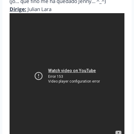
(jo… que fino me ha quedado Jenny… ^_^)
Dirige:
Julian Lara