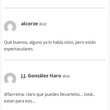
alcorze
dice:
octubre 28, 2011 a las 8:54 am
Qué buenos, alguno ya lo había visto, pero están
espectaculares.
J.J. González Haro
dice:
octubre 28, 2011 a las 10:14 am
@Serreina: claro que puedes llevartelos… total..
estan para eso…