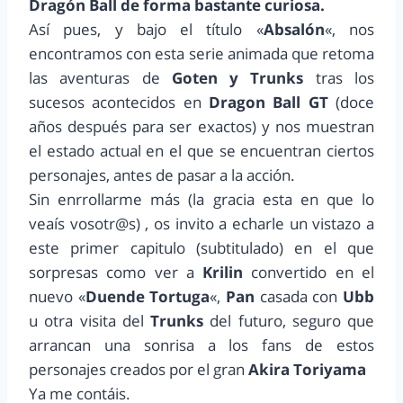
Dragón Ball de forma bastante curiosa.
Así pues, y bajo el título «
Absalón
«, nos
encontramos con esta serie animada que retoma
las aventuras de
Goten y Trunks
tras los
sucesos acontecidos en
Dragon Ball GT
(doce
años después para ser exactos) y nos muestran
el estado actual en el que se encuentran ciertos
personajes, antes de pasar a la acción.
Sin enrrollarme más (la gracia esta en que lo
veaís vosotr@s) , os invito a echarle un vistazo a
este primer capitulo (subtitulado) en el que
sorpresas como ver a
Krilin
convertido en el
nuevo «
Duende Tortuga
«,
Pan
casada con
Ubb
u otra visita del
Trunks
del futuro, seguro que
arrancan una sonrisa a los fans de estos
personajes creados por el gran
Akira Toriyama
Ya me contáis.