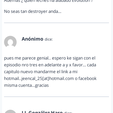
Ademas ¿ quien leches ha alabado Evolution ?
No seas tan destroyer anda…
Anónimo
dice:
octubre 30, 2013 a las 5:06 am
pues me parece genial.. espero ke sigan con el
episodio nro tres en adelante a y x favor… cada
capitulo nuevo mandarme el link a mi
hotmail..jeencal_25[at]hotmail.com o facebook
misma cuenta…gracias
J.J. González Haro