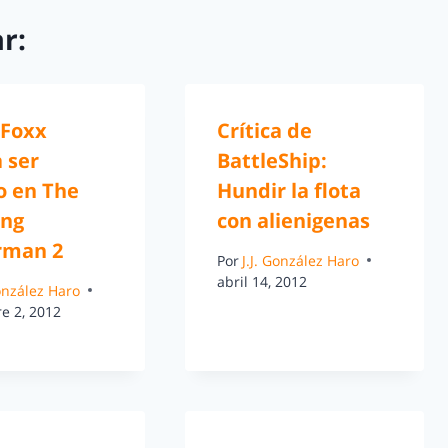
r:
 Foxx
Crítica de
 ser
BattleShip:
o en The
Hundir la flota
ng
con alienigenas
rman 2
Por
J.J. González Haro
abril 14, 2012
González Haro
e 2, 2012