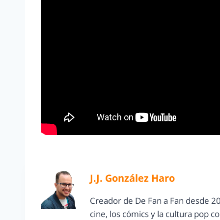
J.J. González Haro
Creador de De Fan a Fan desde 20
cine, los cómics y la cultura pop 