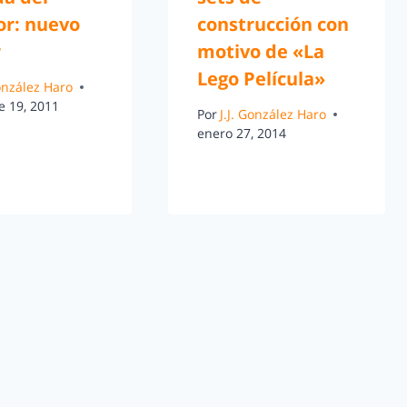
or: nuevo
construcción con
r
motivo de «La
Lego Película»
González Haro
e 19, 2011
Por
J.J. González Haro
enero 27, 2014