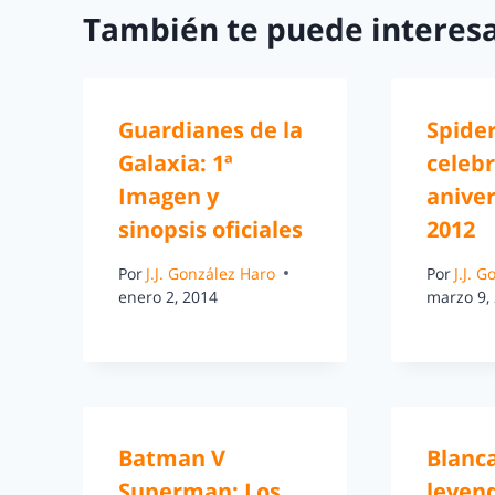
También te puede interesa
Guardianes de la
Spide
Galaxia: 1ª
celebr
Imagen y
aniver
sinopsis oficiales
2012
Por
J.J. González Haro
Por
J.J. 
enero 2, 2014
marzo 9,
Batman V
Blanca
Superman: Los
leyen