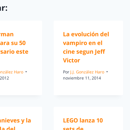
r:
rman
La evolución del
ara su 50
vampiro en el
sario este
cine segun Jeff
Victor
González Haro
Por
J.J. González Haro
 2012
noviembre 11, 2014
nieves y la
LEGO lanza 10
da del
sets de