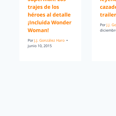
trajes de los
cazad
héroes al detalle
traile
¡Incluida Wonder
Por
J.J. 
Woman!
diciembr
Por
J.J. González Haro
junio 10, 2015