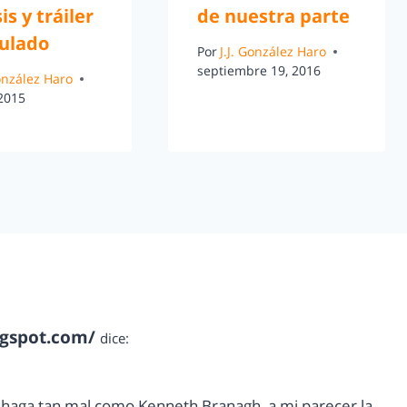
is y tráiler
de nuestra parte
tulado
Por
J.J. González Haro
septiembre 19, 2016
González Haro
 2015
ogspot.com/
dice:
o haga tan mal como Kenneth Branagh, a mi parecer la