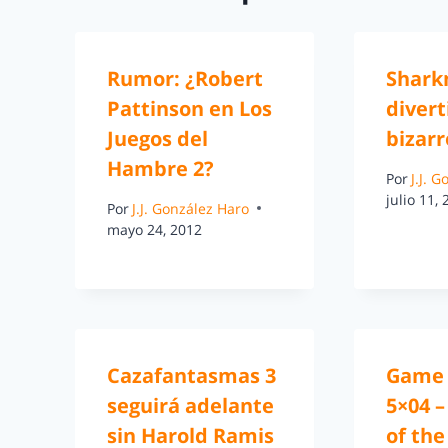
Rumor: ¿Robert
Shark
Pattinson en Los
divert
Juegos del
bizarr
Hambre 2?
Por
J.J. 
julio 11,
Por
J.J. González Haro
mayo 24, 2012
Cazafantasmas 3
Game 
seguirá adelante
5×04 –
sin Harold Ramis
of the