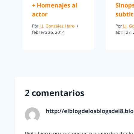
+ Homenajes al
Sinops
actor
subti
Por
J.J. González Haro
Por
J.J. 
febrero 26, 2014
abril 27,
2 comentarios
http://elblogdelosblogsdel8.bl
agosto 4, 2012 a las 3:01 pm
Pinta bien y no creo que este nuevo director l