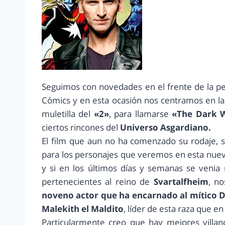
Seguimos con novedades en el frente de la pel
Cómics y en esta ocasión nos centramos en l
muletilla del
«2»
, para llamarse
«The Dark 
ciertos rincones del
Universo Asgardiano.
El film que aun no ha comenzado su rodaje, s
para los personajes que veremos en esta nueva
y si en los últimos días y semanas se venia
pertenecientes al reino de
Svartalfheim
, no
noveno actor que ha encarnado al mítico D
Malekith el Maldito
, líder de esta raza que e
Particularmente creo que hay mejores villan