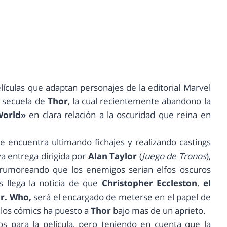
ículas que adaptan personajes de la editorial Marvel
a secuela de
Thor
, la cual recientemente abandono la
World»
en clara relación a la oscuridad que reina en
e encuentra ultimando fichajes y realizando castings
 entrega dirigida por
Alan Taylor
(
Juego de Tronos
),
 rumoreando que los enemigos serian elfos oscuros
s llega la noticia de que
Christopher Eccleston
,
el
r. Who,
será el encargado de meterse en el papel de
n los cómics ha puesto a
Thor
bajo mas de un aprieto.
os para la película, pero teniendo en cuenta que la