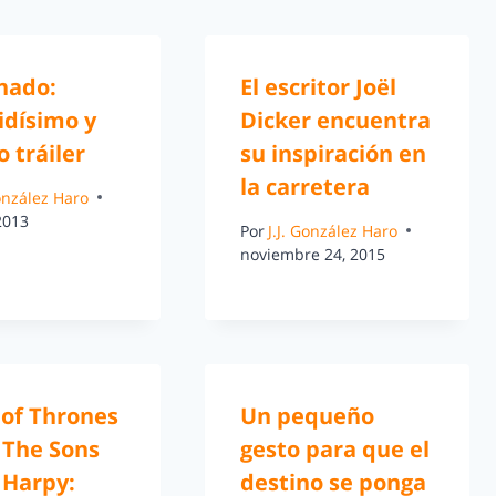
nado:
El escritor Joël
idísimo y
Dicker encuentra
o tráiler
su inspiración en
la carretera
González Haro
 2013
Por
J.J. González Haro
noviembre 24, 2015
of Thrones
Un pequeño
 The Sons
gesto para que el
 Harpy:
destino se ponga