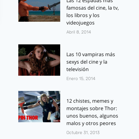
Las 12 espadas más
famosas del cine, la tv,
los libros y los
videojuegos
Abril 8, 2014
Las 10 vampiras más
sexys del cine y la
televisión
Planeta Cómic:
Estuvimos e
Enero 15, 2014
Novedades para
presentació
Mayo de 2017
«Maldita
12 chistes, memes y
Venganza», 
Por
J.J. González Haro
montajes sobre Thor:
andaluz car
abril 20, 2017
unos buenos, algunos
de buen roll
malos y otros peores
Octubre 31, 2013
Por
J.J. González 