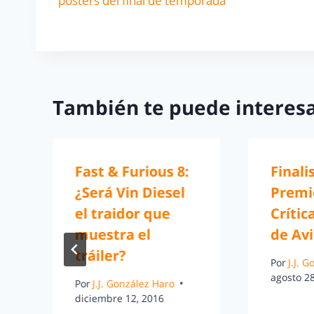
posters del final de temporada
También te puede interesa
o
Fast & Furious 8:
Finali
¿Será Vin Diesel
Premi
el traidor que
Crític
muestra el
de Avi
tráiler?
Por
J.J. 
agosto 28
Por
J.J. González Haro
diciembre 12, 2016