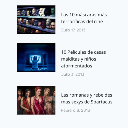
enero 3, 2014
Las 10 máscaras más
terroríficas del cine
Julio 17, 2013
10 Películas de casas
malditas y niños
atormentados
Julio 3, 2013
Las romanas y rebeldes
mas sexys de Spartacus
Febrero 8, 2013