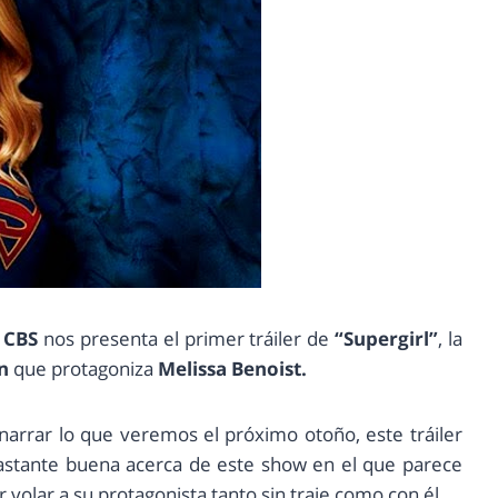
CBS
nos presenta el primer tráiler de
“Supergirl”
, la
an
que protagoniza
Melissa Benoist.
narrar lo que veremos el próximo otoño, este tráiler
bastante buena acerca de este show en el que parece
olar a su protagonista tanto sin traje como con él.