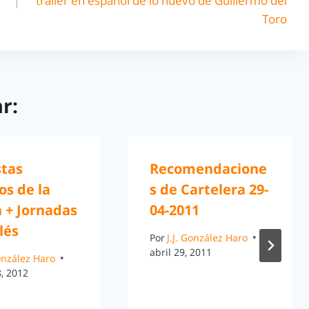
tráiler en español de lo nuevo de Guillermo del
Toro
r:
stas
Recomendacione
os de la
s de Cartelera 29-
a + Jornadas
04-2011
lés
Por
J.J. González Haro
abril 29, 2011
González Haro
, 2012