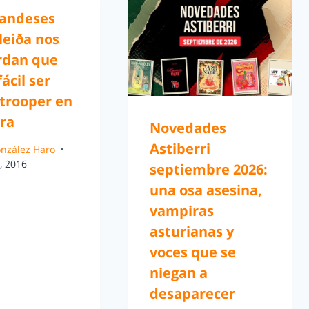
landeses
Heiða nos
rdan que
fácil ser
trooper en
rra
Novedades
Astiberri
González Haro
, 2016
septiembre 2026:
una osa asesina,
vampiras
asturianas y
voces que se
niegan a
desaparecer