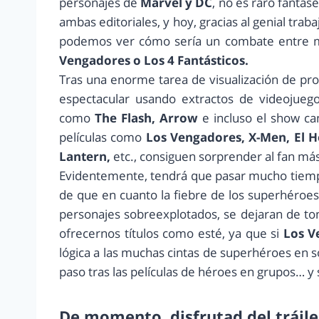
personajes de
Marvel y DC
, no es raro fantas
ambas editoriales, y hoy, gracias al genial tr
podemos ver cómo sería un combate entre
Vengadores o Los 4 Fantásticos.
Tras una enorme tarea de visualización de pro
espectacular usando extractos de videojue
como
The Flash, Arrow
e incluso el show c
películas como
Los Vengadores, X-Men, El 
Lantern,
etc., consiguen sorprender al fan más
Evidentemente, tendrá que pasar mucho tiemp
de que en cuanto la fiebre de los superhéroes
personajes sobreexplotados, se dejaran de t
ofrecernos títulos como esté, ya que si
Los Ve
lógica a las muchas cintas de superhéroes en sol
paso tras las películas de héroes en grupos… y
De momento, disfrutad del tráil