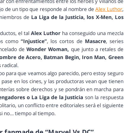
ear con enfrentamientos entre los héroes y villanos de
abajo de un tipo que responde al nombre de
Alex Luthor
,
 miembros de
La Liga de la Justicia, los X-Men, Los
ductos, el tal
Alex Luthor
ha conseguido una mezcla
gos como
“Injustice”
, los cortos de
Masacre
, series
ancelado de
Wonder Woman,
que junto a retales de
Hombre de Acero, Batman Begin, Iron Man, Green
 radical.
o para que veamos algo parecido, pero estoy seguro
 pase en los cines, y las productoras vean que tienen
onterías sobre derechos y se pondrán en marcha para
ngadores o La Liga de la Justicia
son la respuesta
itario, un conflicto entre editoriales será el siguiente
 si no… tiempo al tiempo.
er fanmade de
“Marvel Vs DC”