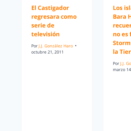
El Castigador
Los is
regresara como
Bara 
serie de
recue
televisión
no es 
Storm
Por
J.J. González Haro
la Tie
octubre 21, 2011
Por
J.J. 
marzo 14