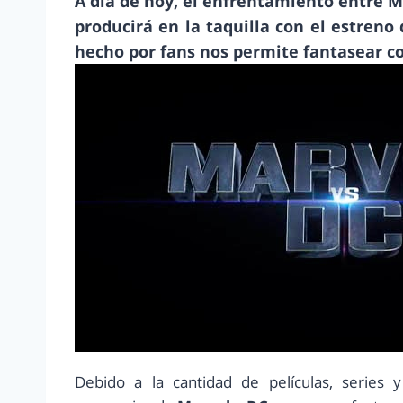
A día de hoy, el enfrentamiento entre M
producirá en la taquilla con el estreno 
hecho por fans nos permite fantasear c
Debido a la cantidad de películas, series 