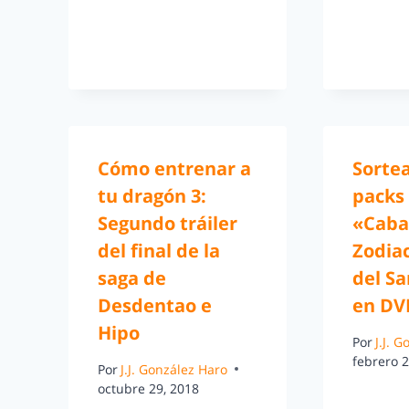
Cómo entrenar a
Sorte
tu dragón 3:
packs
Segundo tráiler
«Cabal
del final de la
Zodiac
saga de
del S
Desdentao e
en DV
Hipo
Por
J.J. 
febrero 2
Por
J.J. González Haro
octubre 29, 2018