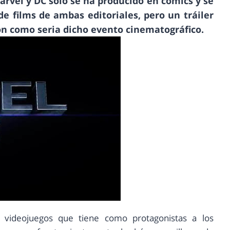
arvel y DC solo se ha producido en cómics y se
de films de ambas editoriales, pero un tráiler
on como seria dicho evento cinematográfico.
y videojuegos que tiene como protagonistas a los