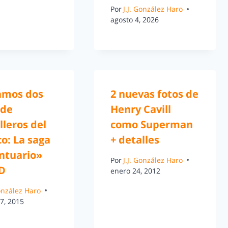
Por
J.J. González Haro
agosto 4, 2026
amos dos
2 nuevas fotos de
 de
Henry Cavill
leros del
como Superman
o: La saga
+ detalles
antuario»
Por
J.J. González Haro
D
enero 24, 2012
González Haro
7, 2015