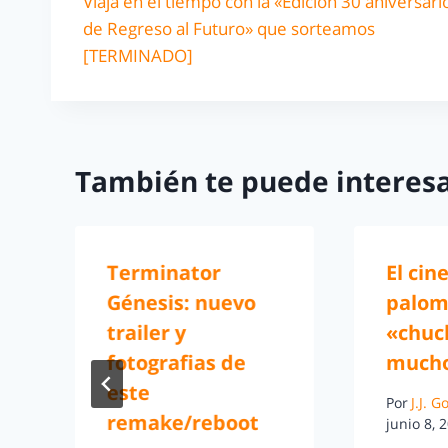
Viaja en el tiempo con la «Edición 30 aniversari
de Regreso al Futuro» que sorteamos
[TERMINADO]
También te puede interesa
Terminator
El cin
Génesis: nuevo
palom
trailer y
«chuc
fotografias de
mucho
r
este
Por
J.J. 
remake/reboot
junio 8, 