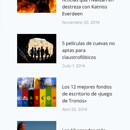
destreza con Katniss
Everdeen
Noviembre 20, 2014
5 películas de cuevas no
aptas para
claustrofóbicos
Julio 1, 2014
Arrow 2ª
Último tráil
Los 12 mejores fondos
Temporada:
Saint Seiya:
de escritorio de «Juego
Nueva promo
Legend of
de Tronos»
con imágenes
Sanctuary
Abril 25, 2014
inéditas
Por
J.J. González 
julio 2, 2014
Por
J.J. González Haro