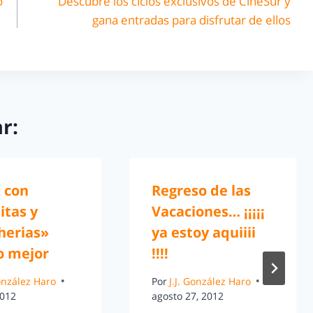
o
Descubre los ciclos exclusivos de CineSur y
gana entradas para disfrutar de ellos
r:
e con
Regreso de las
itas y
Vacaciones… ¡¡¡¡¡
herias»
ya estoy aquiiii
 mejor
!!!!
González Haro
Por
J.J. González Haro
2012
agosto 27, 2012