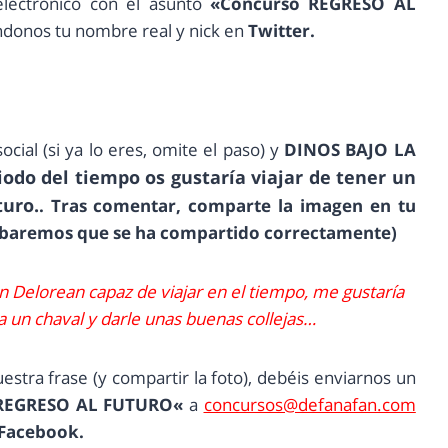
electrónico con el asunto
«
Concurso REGRESO AL
ndonos tu nombre real y nick en
Twitter.
ocial (si ya lo eres, omite el paso) y
DINOS BAJO LA
iodo del tiempo os gustaría viajar de tener un
turo.
. Tras comentar, comparte la imagen en tu
obaremos que se ha compartido correctamente)
n Delorean capaz de viajar en el tiempo, me gustaría
ra un chaval y darle unas buenas collejas…
vuestra frase (y compartir la foto), debéis enviarnos un
REGRESO AL FUTURO
«
a
concursos@defanafan.com
Facebook.