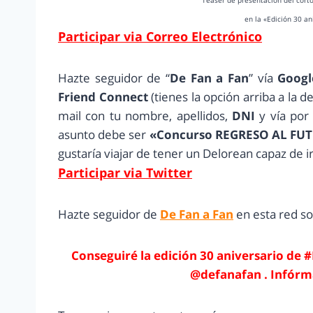
Teaser de presentación del cort
en la «Edición 30 an
Participar via Correo Electrónico
Hazte seguidor de “
De Fan a Fan
” vía
Googl
Friend Connect
(tienes la opción arriba a la 
mail con tu nombre, apellidos,
DNI
y vía por
asunto debe ser
«Concurso REGRESO AL FU
gustaría viajar de tener un Delorean capaz de ir
Participar via Twitter
Hazte seguidor de
De Fan a Fan
en esta red soc
Conseguiré la edición 30 aniversario de
@defanafan . Infórma