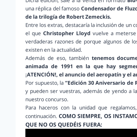
Dicha edición, sale a la venta en formato
Blu
una réplica del famoso
Condensador de Fluz
de la trilogía de Robert Zemeckis.
Entre los extras, destacaría la inclusión de un 
el que
Christopher Lloyd
vuelve a meterse 
verdaderas razones de porque algunos de lo
existen en la actualidad.
Además de eso, también
tenemos document
animada de 1991 en la que hay segmen
¡
ATENCIÓN!, el anuncio del aeropatín y el a
Por supuesto, la
“Edición 30 Aniversario de R
y pueden ser vuestras, además de yendo a la
nuestro concurso.
Para haceros con la unidad que regalamos
COMO SIEMPRE, OS INSTAMOS
continuación.
QUE NO OS QUEDÉIS FUERA: