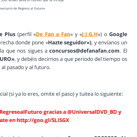
o ¡Doc Brown Salva el mundo! que se incluye
iversario de Regreso al Futuro»
e Plus
(perfil «
De Fan a Fan
» y «
J.J.G.H
«) o
Google
derecha donde pone «
Hazte seguidor»)
, y envíanos un
 la que nos sigues a
concursos@defanafan.com
. El
TURO»
, y debéis decirnos a que periodo del tiempo os
 al pasado y al futuro.
ial (si ya lo eres, omite el paso) y tuitea lo siguiente:
 #RegresoalFuturo gracias a @UniversalDVD_BD y
te en http://goo.gl/SLISGX