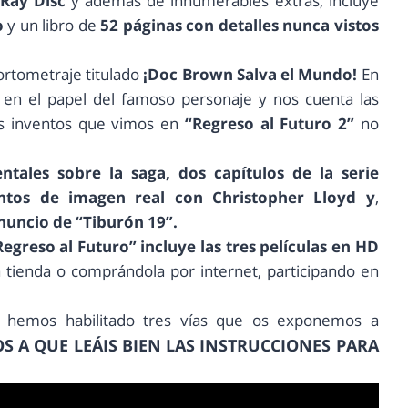
-Ray Disc
y además de innumerables extras, incluye
o
y un libro de
52 páginas con detalles nunca vistos
cortometraje titulado
¡Doc Brown Salva el Mundo!
En
en el papel del famoso personaje y nos cuenta las
s inventos que vimos en
“Regreso al Futuro 2”
no
ales sobre la saga, dos capítulos de la serie
tos de imagen real con Christopher Lloyd y
,
nuncio de “Tiburón 19”.
egreso al Futuro” incluye las tres películas en HD
 tienda o comprándola por internet, participando en
, hemos habilitado tres vías que os exponemos a
 A QUE LEÁIS BIEN LAS INSTRUCCIONES PARA