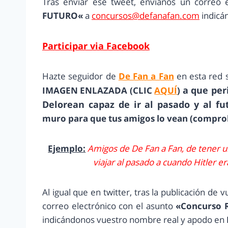
Tras enviar ese tweet, envíanos un correo 
FUTURO
«
a
concursos@defanafan.com
indicá
Participar via Facebook
Hazte seguidor de
De Fan a Fan
en esta red s
a que per
IMAGEN ENLAZADA (CLIC
AQUÍ
)
Delorean capaz de ir al pasado y al fu
muro para que tus amigos lo vean (compr
Ejemplo:
Amigos de De Fan a Fan, de tener u
viajar al pasado a cuando Hitler e
Al igual que en twitter, tras la publicación de 
correo electrónico con el asunto
«
Concurso 
indicándonos vuestro nombre real y apodo en