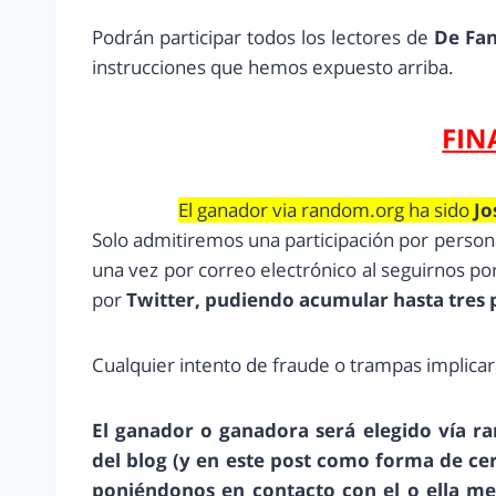
Podrán participar todos los lectores de
De Fan
instrucciones que hemos expuesto arriba.
FIN
El ganador via random.org ha sido
Jo
Solo admitiremos una participación por persona
una vez por correo electrónico al seguirnos p
por
Twitter, pudiendo acumular hasta tres pa
Cualquier intento de fraude o trampas implicará
El ganador o ganadora será elegido vía ra
del blog (y en este post como forma de cerr
poniéndonos en contacto con el o ella me