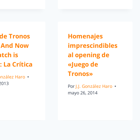
 de Tronos
Homenajes
– And Now
imprescindibles
tch is
al opening de
 La Crítica
«Juego de
Tronos»
González Haro
 2013
Por
J.J. González Haro
mayo 26, 2014