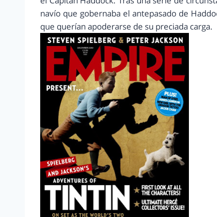
el Capitán Haddock. Tras una serie de circunst
navío que gobernaba el antepasado de Haddoc
que querían apoderarse de su preciada carga.