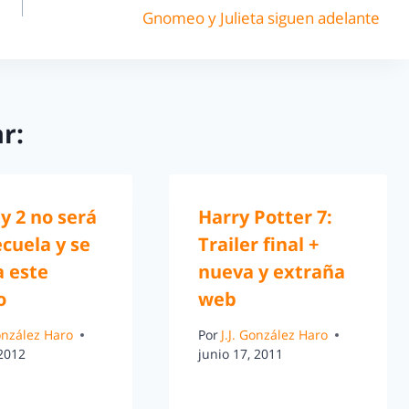
Gnomeo y Julieta siguen adelante
r:
ty 2 no será
Harry Potter 7:
cuela y se
Trailer final +
a este
nueva y extraña
o
web
González Haro
Por
J.J. González Haro
 2012
junio 17, 2011