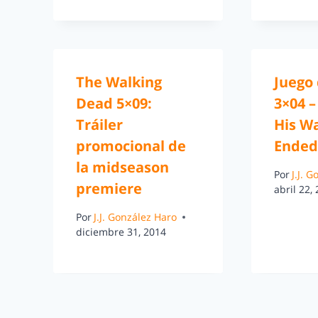
The Walking
Juego
Dead 5×09:
3×04 
Tráiler
His Wa
promocional de
Ended:
la midseason
Por
J.J. 
premiere
abril 22,
Por
J.J. González Haro
diciembre 31, 2014