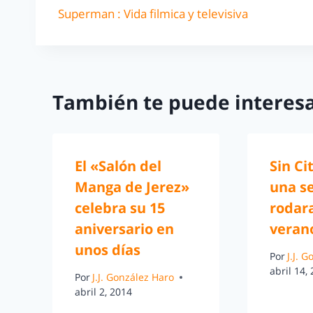
Superman : Vida filmica y televisiva
También te puede interesa
El «Salón del
Sin Ci
Manga de Jerez»
una se
celebra su 15
rodar
aniversario en
veran
unos días
Por
J.J. 
abril 14,
Por
J.J. González Haro
abril 2, 2014