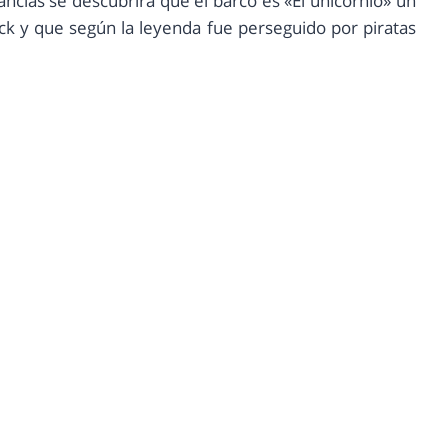
ancias se descubrirá que el barco es «El unicornio» un
k y que según la leyenda fue perseguido por piratas