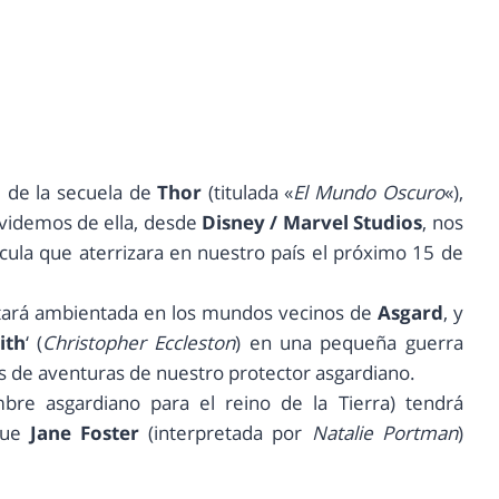
e de la secuela de
Thor
(titulada «
El Mundo Oscuro
«),
lvidemos de ella, desde
Disney / Marvel Studios
, nos
lícula que aterrizara en nuestro país el próximo 15 de
stará ambientada en los mundos vecinos de
Asgard
, y
ith
‘ (
Christopher Eccleston
) en una pequeña guerra
 de aventuras de nuestro protector asgardiano.
bre asgardiano para el reino de la Tierra) tendrá
 que
Jane Foster
(interpretada por
Natalie Portman
)