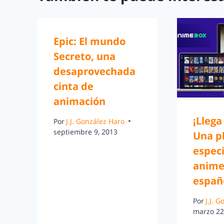
Epic: El mundo
Secreto, una
desaprovechada
cinta de
animación
¡Lleg
Por
J.J. González Haro
septiembre 9, 2013
Una p
especi
anime
españ
Por
J.J. 
marzo 22