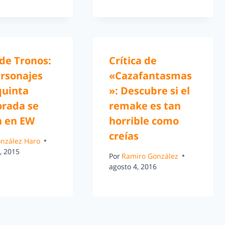
de Tronos:
Crítica de
ersonajes
«Cazafantasmas
quinta
»: Descubre si el
rada se
remake es tan
n en EW
horrible como
creías
González Haro
, 2015
Por
Ramiro González
agosto 4, 2016