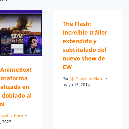
The Flash:
Increíble tráiler
extendido y
subtitulado del
nuevo show de
CW
a AnimeBox!
lataforma
Por
J.J. González Haro
mayo 16, 2014
alizada en
 doblado al
ol
González Haro
, 2023