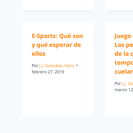
E-Sports: Qué son
Juego 
y qué esperar de
Los p
ellos
de la 
tempo
Por
J.J. González Haro
cuela
febrero 27, 2019
Por
J.J. 
marzo 12