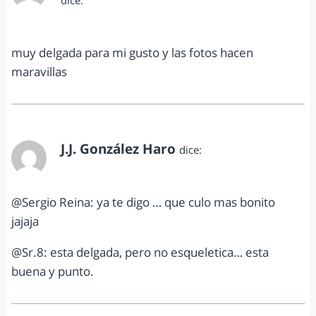
dice:
marzo 23, 2013 a las 8:22 am
muy delgada para mi gusto y las fotos hacen
maravillas
J.J. González Haro
dice:
marzo 29, 2013 a las 1:15 pm
@Sergio Reina: ya te digo … que culo mas bonito
jajaja
@Sr.8: esta delgada, pero no esqueletica… esta
buena y punto.