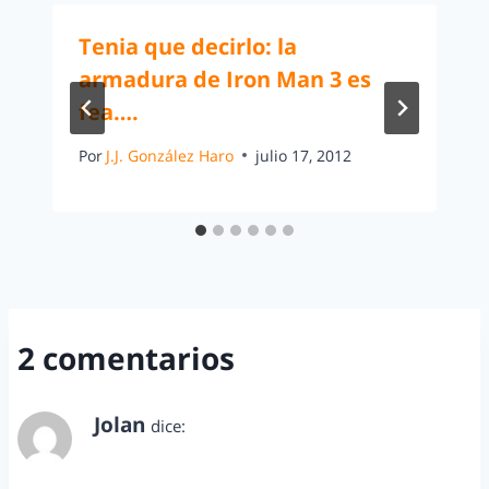
Tenia que decirlo: la
armadura de Iron Man 3 es
fea….
Por
J.J. González Haro
julio 17, 2012
2 comentarios
Jolan
dice:
junio 6, 2012 a las 10:48 pm