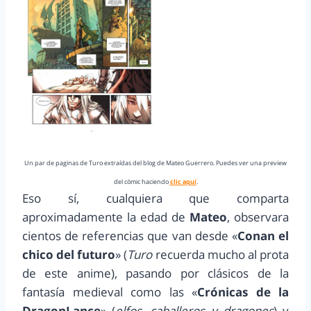
Un par de paginas de Turo extraídas del blog de Mateo Guerrero. Puedes ver una preview
del cómic haciendo
clic aquí
.
Eso sí, cualquiera que comparta
aproximadamente la edad de
Mateo
, observara
cientos de referencias que van desde «
Conan el
chico del futuro
» (
Turo
recuerda mucho al prota
de este anime), pasando por clásicos de la
fantasía medieval como las «
Crónicas de la
DragonLance
» (
elfos, caballeros y dragones
) y