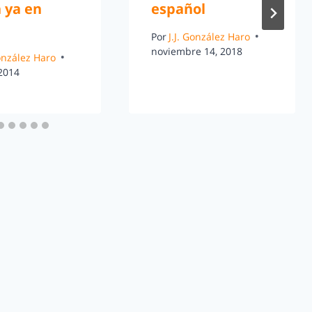
 ya en
español
Por
J.J. González Haro
noviembre 14, 2018
González Haro
 2014