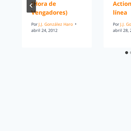
e
(Hora de
Action
Vengadores)
línea
Por
J.J. González Haro
Por
J.J. 
abril 24, 2012
abril 28,