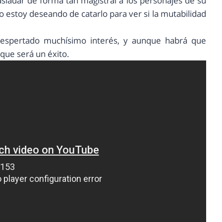
sladar de forma tan magistral a los personajes de su
o estoy deseando de catarlo para ver si la mutabilidad
espertado muchísimo interés, y aunque habrá que
que será un éxito.