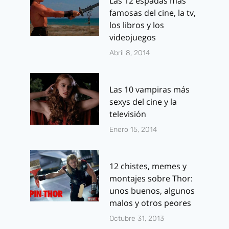
Las 12 espadas más
Blancanieves
del C.A.
famosas del cine, la tv,
los libros y los
Por
J.J. González Haro
Por
J.J. González 
videojuegos
noviembre 16, 2011
enero 11, 2011
Abril 8, 2014
Las 10 vampiras más
sexys del cine y la
televisión
Enero 15, 2014
12 chistes, memes y
montajes sobre Thor:
unos buenos, algunos
malos y otros peores
Octubre 31, 2013