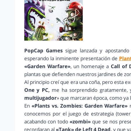
PopCap Games
sigue lanzada y apostando 
esperando la inminente presentación de
Plan
«Garden Warfare»
, un homenaje a
Call of
plantas que defienden nuestros jardines de zo
Al principio creí que era una coña, pero esta 
One y PC,
me ha sorprendido gratamente, 
multijugador
» que marcaran época, como ya l
En
«Plants vs. Zombies: Garden Warfare»
n
conocemos por el juego de estrategia (towe
acabando con todo
«zombi»
que se nos prese
recordaran al
«Tank» de Left 4 Dead,
y que ya