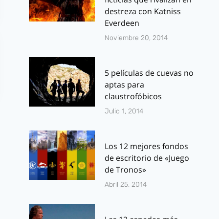
destreza con Katniss
Everdeen
Noviembre 20, 2014
5 películas de cuevas no
aptas para
claustrofóbicos
Julio 1, 2014
Los 12 mejores fondos
de escritorio de «Juego
de Tronos»
Mirror, Mirror:
Arte concep
Abril 25, 2014
cómico trailer de
de Cráneo ro
la otra
extras del f