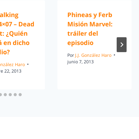
alking
Phineas y Ferb
4×07 – Dead
Misión Marvel:
t: ¿Quién
tráiler del
á en dicho
episodio
dio?
Por
J.J. González Haro
junio 7, 2013
González Haro
e 22, 2013