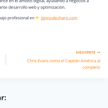
ance en el ámbito digital, ayudando a negocios a
nte desarrollo web y optimización.
ajo profesional en
jjgonzalezharo.com
SIGUIENTE
Chris Evans como el Capitán América al
completo
r: