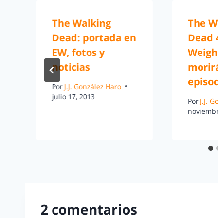
The Walking
The W
Dead: portada en
Dead 
EW, fotos y
Weigh
noticias
morir
episo
Por
J.J. González Haro
julio 17, 2013
Por
J.J. 
noviembr
2 comentarios