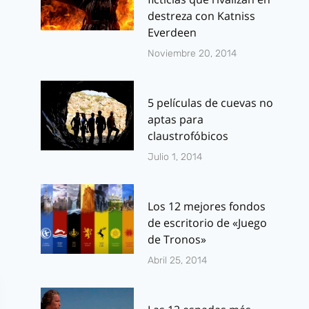
destreza con Katniss
Noviembre
Booster Gol
Everdeen
Nostalgico en
probara sue
Noviembre 20, 2014
Facebook
en el canal 
5 películas de cuevas no
Por
J.J. González Haro
Por
J.J. González 
noviembre 25, 2010
noviembre 23, 20
aptas para
claustrofóbicos
Julio 1, 2014
Los 12 mejores fondos
de escritorio de «Juego
de Tronos»
Abril 25, 2014