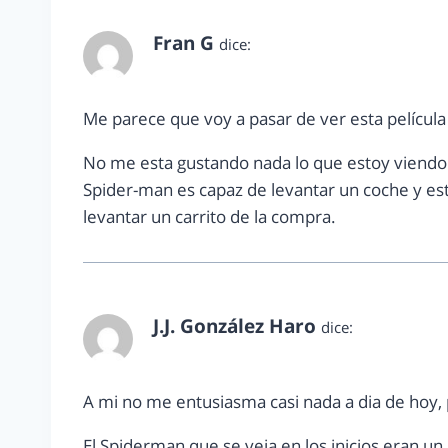
Fran G
dice:
enero 14, 2011 a las 12:31 pm
Me parece que voy a pasar de ver esta películ
No me esta gustando nada lo que estoy viendo
Spider-man es capaz de levantar un coche y este
levantar un carrito de la compra.
J.J. González Haro
dice:
enero 14, 2011 a las 6:25 pm
A mi no me entusiasma casi nada a dia de hoy,
El Spiderman que se veia en los inicios eran u