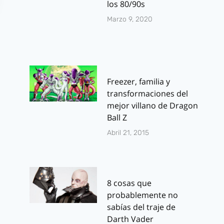
los 80/90s
Marzo 9, 2020
Freezer, familia y
transformaciones del
The Walking
Escena post
mejor villano de Dragon
Dead: Poster y
créditos de
Ball Z
trailers de la 2ª
Amazing Spi
Abril 21, 2015
Temporada
man
Por
J.J. González Haro
Por
J.J. González 
septiembre 13, 2011
julio 4, 2012
8 cosas que
probablemente no
sabías del traje de
Darth Vader