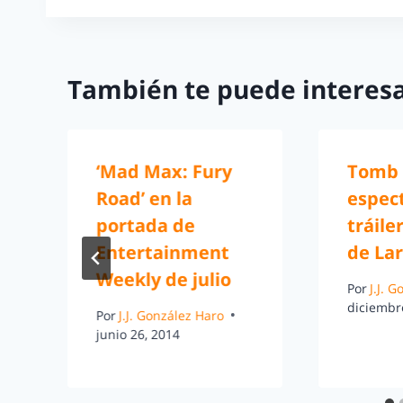
También te puede interesa
‘Mad Max: Fury
Tomb 
Road’ en la
espec
portada de
tráile
Entertainment
de Lar
Weekly de julio
Por
J.J. 
diciembr
Por
J.J. González Haro
junio 26, 2014