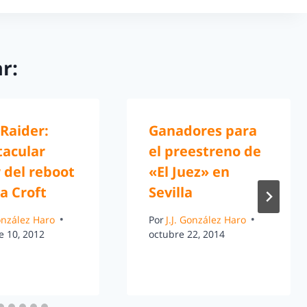
r:
Raider:
Ganadores para
tacular
el preestreno de
r del reboot
«El Juez» en
a Croft
Sevilla
González Haro
Por
J.J. González Haro
e 10, 2012
octubre 22, 2014