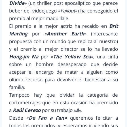
Divide
» (un thriller post apocalíptico que parece
beber del videojuego «
Fallout
«) ha conseguido el
premio al mejor maquillaje.
El premio a la mejor actriz ha recaído en
Brit
Marling
por «
Another Earth
» (interesante
propuesta con un mundo que replica al nuestro)
y el premio al mejor director se lo ha llevado
Hong-jin Na
por «
The Yellow Sea
«, una cinta
sobre un hombre desesperado que decide
aceptar el encargo de matar a alguien como
ultimo recurso para devolver el bienestar a su
familia.
Tampoco hay que olvidar la categoría de
cortometrajes que en esta ocasión ha premiado
a
Raúl Cerezo
por su trabajo «
8
«.
Desde «
De Fan a Fan»
queremos felicitar a
todos los premiados, y esperamos ir viendo sus