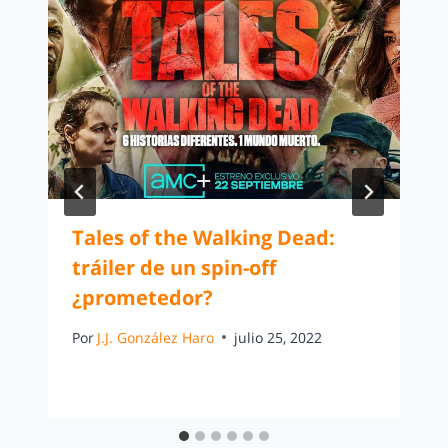
Tales of the Walking Dead:
tráiler de un spin-off
¿prometedor?
Por
J.J. González Haro
julio 25, 2022