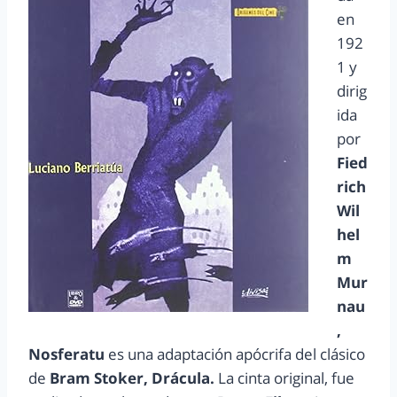
en
192
1 y
dirig
ida
por
Fied
rich
Wil
hel
m
Mur
nau
,
Nosferatu
es una adaptación apócrifa del clásico
de
Bram Stoker, Drácula.
La cinta original, fue