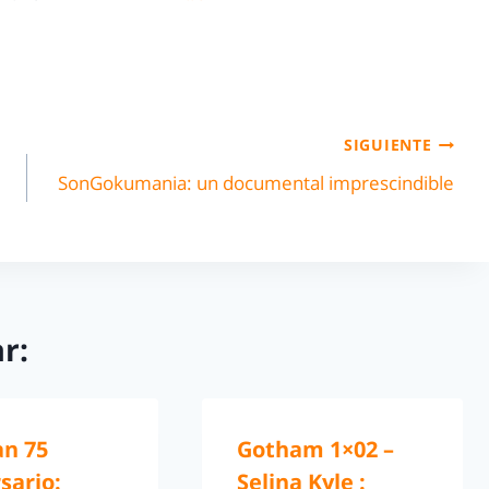
SIGUIENTE
SonGokumania: un documental imprescindible
r:
n 75
Gotham 1×02 –
sario:
Selina Kyle :