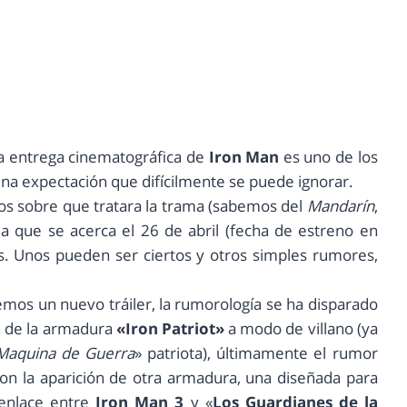
era entrega cinematográfica de
Iron Man
es uno de los
 una expectación que difícilmente se puede ignorar.
s sobre que tratara la trama (sabemos del
Mandarín
,
da que se acerca el 26 de abril (fecha de estreno en
s. Unos pueden ser ciertos y otros simples rumores,
emos un nuevo tráiler, la rumorología se ha disparado
ón de la armadura
«Iron Patriot»
a modo de villano (ya
Maquina de Guerra
» patriota), últimamente el rumor
on la aparición de otra armadura, una diseñada para
l enlace entre
Iron Man 3
y «
Los Guardianes de la