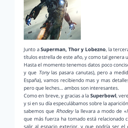
Junto a
Superman, Thor y Lobezno
, la terc
títulos estrella de este año, y como tal genera
Hasta el momento tenemos datos poco conciso
y que
Tony
las pasara canutas), pero a medi
España), vamos recibiendo mas y mas detalle
pero que leches… ambos son interesantes.
Como en breve, y gracias a la
Superbowl
, ver
y si en su día especulábamos sobre la aparici
sabemos que
Rhodey
la llevara a modo de «
que más fuerza ha tomado está relacionado c
salir al espacio exterior, y que podría ser e