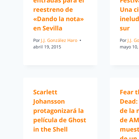
entradas para el
Festiv
reestreno de
Una ci
«Dando la nota»
inelud
en Sevilla
sur
Por
J.J. González Haro
Por
J.J. 
abril 19, 2015
mayo 10,
Scarlett
Fear 
Johansson
Dead: 
protagonizará la
de la 
película de Ghost
de AM
in the Shell
muestr
de un 