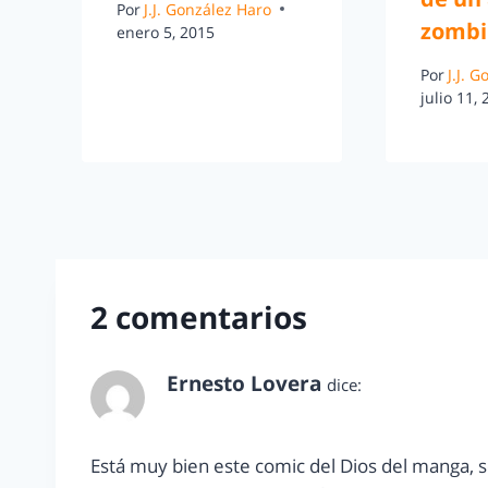
Por
J.J. González Haro
zombi
enero 5, 2015
Por
J.J. 
julio 11,
2 comentarios
Ernesto Lovera
dice:
marzo 11, 2012 a las 11:27 pm
Está muy bien este comic del Dios del manga, 