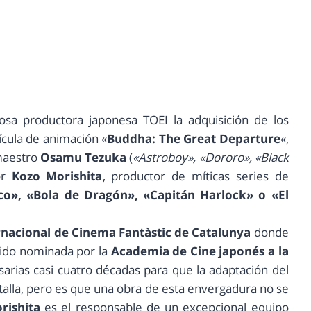
iosa productora japonesa TOEI la adquisición de los
ícula de animación «
Buddha: The Great Departure
«,
maestro
Osamu Tezuka
(
«Astroboy», «Dororo», «Black
or
Kozo Morishita
, productor de míticas series de
co», «Bola de Dragón», «Capitán Harlock» o «El
ernacional de Cinema Fantàstic de Catalunya
donde
 sido nominada por la
Academia de Cine japonés a la
sarias casi cuatro décadas para que la adaptación del
ntalla, pero es que una obra de esta envergadura no se
rishita
es el responsable de un excepcional equipo