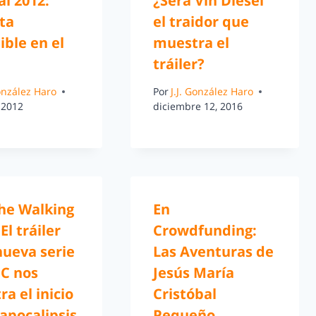
al 2012:
¿Será Vin Diesel
ta
el traidor que
ible en el
muestra el
tráiler?
González Haro
Por
J.J. González Haro
 2012
diciembre 12, 2016
the Walking
En
El tráiler
Crowdfunding:
nueva serie
Las Aventuras de
C nos
Jesús María
a el inicio
Cristóbal
apocalipsis
Pequeño