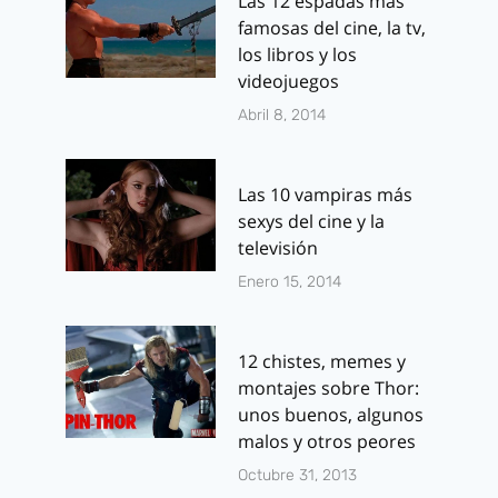
Las 12 espadas más
famosas del cine, la tv,
los libros y los
videojuegos
Abril 8, 2014
Smint Mints:
Los Juegos d
caramelos mas
Hambre – E
Las 10 vampiras más
grandes, mayor
Llamas: pri
sexys del cine y la
frescor
tráiler
televisión
Enero 15, 2014
Por
J.J. González Haro
Por
J.J. González 
febrero 28, 2013
abril 15, 2013
12 chistes, memes y
montajes sobre Thor:
unos buenos, algunos
malos y otros peores
Octubre 31, 2013