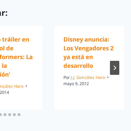
r:
tráiler en
Disney anuncia:
ol de
Los Vengadores 2
formers: La
ya está en
 la
desarrollo
ión’
Por
J.J. González Haro
mayo 9, 2012
González Haro
 2014