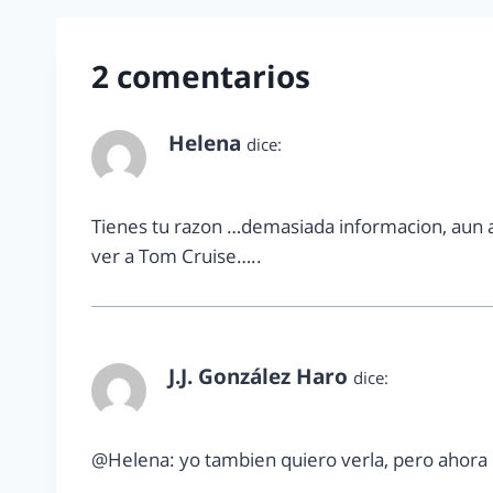
2 comentarios
Helena
dice:
marzo 26, 2013 a las 4:38 pm
Tienes tu razon …demasiada informacion, aun a
ver a Tom Cruise…..
J.J. González Haro
dice:
marzo 29, 2013 a las 1:30 pm
@Helena: yo tambien quiero verla, pero ahora 