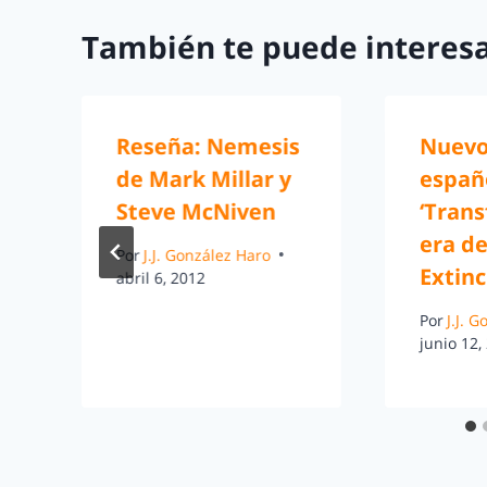
También te puede interesa
Reseña: Nemesis
Nuevo 
de Mark Millar y
españ
Steve McNiven
‘Trans
era de
Por
J.J. González Haro
Extinc
abril 6, 2012
Por
J.J. 
junio 12,