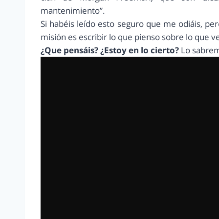
mantenimiento”.
Si habéis leído esto seguro que me odiáis, pero
misión es escribir lo que pienso sobre lo que v
¿Que pensáis? ¿Estoy en lo cierto?
Lo sabrem