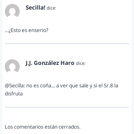
Secilla!
dice:
marzo 26, 2013 a las 5:28 pm
…¿Esto es enserio?
J.J. González Haro
dice:
marzo 29, 2013 a las 1:29 pm
@Secilla: no es coña… a ver que sale y si el Sr.8 la
disfruta
Los comentarios están cerrados.