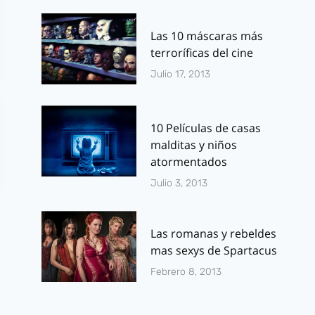
Las 10 máscaras más
terroríficas del cine
Julio 17, 2013
10 Películas de casas
malditas y niños
atormentados
Julio 3, 2013
Las romanas y rebeldes
mas sexys de Spartacus
Febrero 8, 2013
Málaga Cómic
El piloto de 