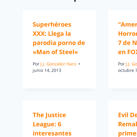
Superhéroes
“Amer
XXX: Llega la
Horror
parodia porno de
7 de 
«Man of Steel»
en FO
Por
J.J. González Haro
Por
J.J. 
junio 14, 2013
octubre 7
The Justice
Evil D
League: 6
Rema
interesantes
prime