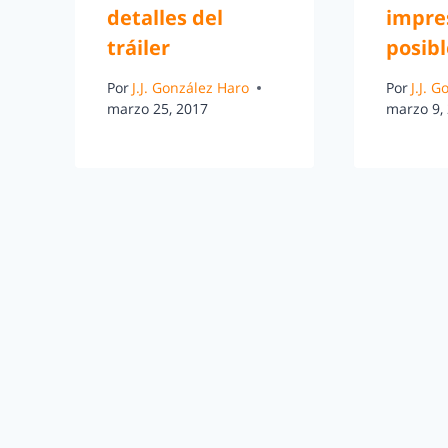
detalles del
impre
tráiler
posibl
Por
J.J. González Haro
Por
J.J. 
marzo 25, 2017
marzo 9,