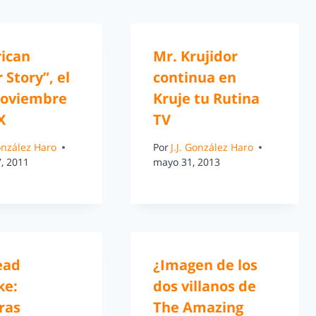
ican
Mr. Krujidor
 Story”, el
continua en
Noviembre
Kruje tu Rutina
X
TV
González Haro
Por
J.J. González Haro
, 2011
mayo 31, 2013
ead
¿Imagen de los
ke:
dos villanos de
ras
The Amazing