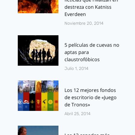
destreza con Katniss
Everdeen
Noviembre 20, 2014
Extinction:
The Walking
5 películas de cuevas no
Tráiler de la
Dead renue
aptas para
claustrofóbicos
primera novela
temporada 
de zombis
Glen Mazza
Julio 1, 2014
española llevada
Por
J.J. González 
al cine
diciembre 21, 201
Los 12 mejores fondos
de escritorio de «Juego
Por
J.J. González Haro
de Tronos»
junio 1, 2015
Abril 25, 2014