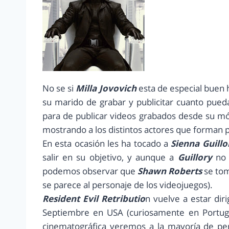
No se si
Milla Jovovich
esta de especial buen 
su marido de grabar y publicitar cuanto pueda 
para de publicar videos grabados desde su mó
mostrando a los distintos actores que forman p
En esta ocasión les ha tocado a
Sienna Guillo
salir en su objetivo, y aunque a
Guillory
no 
podemos observar que
Shawn Roberts
se tom
se parece al personaje de los videojuegos).
Resident Evil Retributio
n vuelve a estar dir
Septiembre en USA (curiosamente en Portugal
cinematográfica veremos a la mayoría de pe