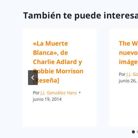
También te puede interesa
«La Muerte
The W
Blanca», de
nuevo
Charlie Adlard y
imáge
a
Robbie Morrison
Por
J.J. 
[Reseña]
junio 26,
Por
J.J. González Haro
junio 19, 2014