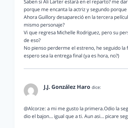
Saben si Ali Larter estará en el reparto? me d
porque me encanta la actriz y segundo porque y
Ahora Guillory desapareció en la tercera pelícu
mismo personaje?
Vi que regresa Michelle Rodriguez, pero su per
de eso?
No pienso perderme el estreno, he seguido la f
espero sea la entrega final (ya es hora, no?)
J.J. González Haro
dice:
noviembre 16, 2011 a las 3:40 pm
@Alcorze: a mi me gusto la primera.Odio la seg
dio el bajon… igual que a ti. Aun asi… picare seg