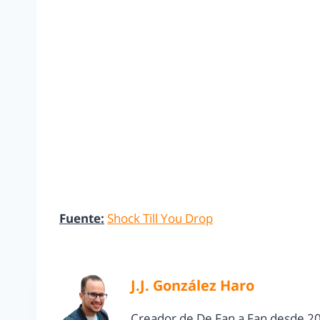
Fuente:
Shock Till You Drop
J.J. González Haro
Creador de De Fan a Fan desde 20