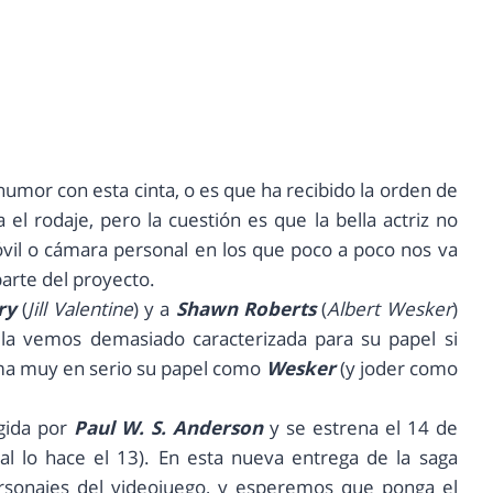
humor con esta cinta, o es que ha recibido la orden de
el rodaje, pero la cuestión es que la bella actriz no
vil o cámara personal en los que poco a poco nos va
arte del proyecto.
ry
(
Jill Valentine
) y a
Shawn Roberts
(
Albert Wesker
)
la vemos demasiado caracterizada para su papel si
a muy en serio su papel como
Wesker
(y joder como
igida por
Paul W. S. Anderson
y se estrena el 14 de
 lo hace el 13). En esta nueva entrega de la saga
rsonajes del videojuego, y esperemos que ponga el