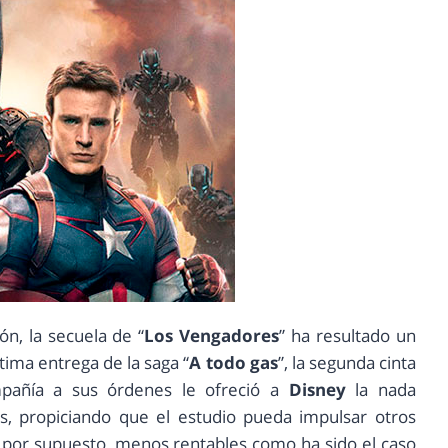
n, la secuela de “
Los Vengadores
” ha resultado un
tima entrega de la saga “
A todo gas
”, la segunda cinta
añía a sus órdenes le ofreció a
Disney
la nada
s, propiciando que el estudio pueda impulsar otros
 por supuesto, menos rentables como ha sido el caso