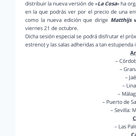
distribuir la nueva versión de «
La Cosa
» ha org
en la que podrás ver por el precio de una ent
como la nueva edición que dirige
Matthijs 
viernes 21 de octubre.
Dicha sesión especial se podrá disfrutar el pró
estreno) y las salas adheridas a tan estupenda in
An
– Córdob
– Gran
– Ja
– Lin
– Málag
– Puerto de S
– Sevilla:
C
– Las Pa
C