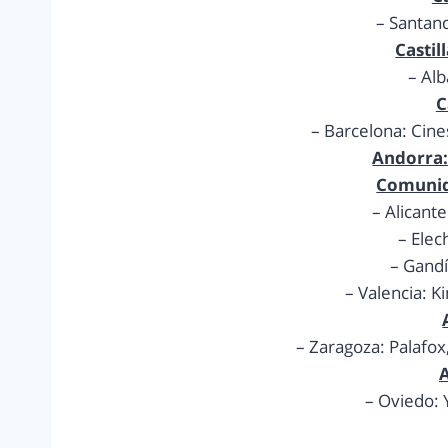
– Santand
Castil
– Alb
C
– Barcelona: Cine
Andorra:
Comunid
– Alicante
– Elec
– Gand
– Valencia: Ki
– Zaragoza: Palafox
A
– Oviedo: