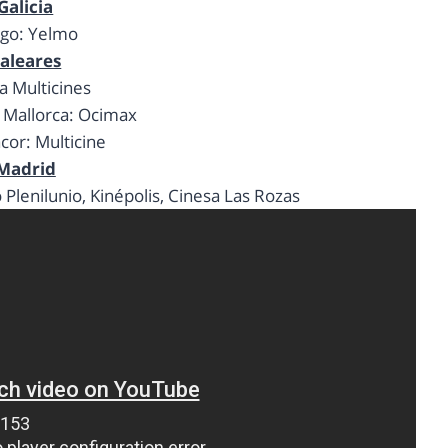
Galicia
igo: Yelmo
aleares
za Multicines
 Mallorca: Ocimax
cor: Multicine
Madrid
 Plenilunio, Kinépolis, Cinesa Las Rozas