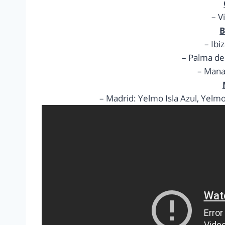
– V
B
– Ibi
– Palma de
– Mana
– Madrid: Yelmo Isla Azul, Yelmo