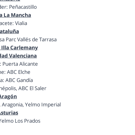
er: Peñacastillo
la La Mancha
acete: Vialia
ataluña
sa Parc Vallés de Tarrasa
 Illa Carlemany
ad Valenciana
: Puerta Alicante
he: ABC Elche
ía: ABC Gandía
népolis, ABC El Saler
Aragón
, Aragonia, Yelmo Imperial
sturias
 Yelmo Los Prados