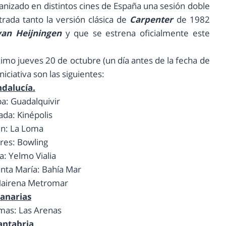
anizado en distintos cines de España una sesión doble
rada tanto la versión clásica de
Carpenter
de 1982
van Heijningen
y que se estrena oficialmente este
ximo jueves 20 de octubre (un día antes de la fecha de
iciativa son las siguientes:
dalucía.
a: Guadalquivir
ada: Kinépolis
én: La Loma
ares: Bowling
a: Yelmo Vialia
anta María: Bahía Mar
 Mairena Metromar
anarias
lmas: Las Arenas
antabria