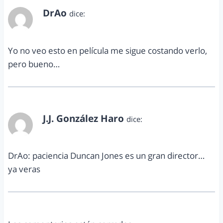
DrAo
dice:
noviembre 15, 2013 a las 6:53 pm
Yo no veo esto en película me sigue costando verlo,
pero bueno…
J.J. González Haro
dice:
noviembre 25, 2013 a las 7:59 pm
DrAo: paciencia Duncan Jones es un gran director…
ya veras