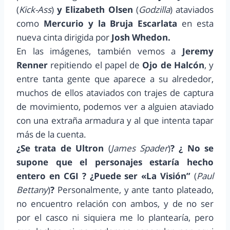
(
Kick-Ass
)
y Elizabeth Olsen
(
Godzilla
)
ataviados
como
Mercurio y la Bruja Escarlata
en esta
nueva cinta dirigida por
Josh Whedon.
En las imágenes, también vemos a
Jeremy
Renner
repitiendo el papel de
Ojo de Halcón
, y
entre tanta gente que aparece a su alrededor,
muchos de ellos ataviados con trajes de captura
de movimiento, podemos ver a alguien ataviado
con una extraña armadura y al que intenta tapar
más de la cuenta.
¿Se trata de Ultron
(
James Spader
)
? ¿ No se
supone que el personajes estaría hecho
entero en CGI ? ¿Puede ser «La Visión”
(
Paul
Bettany
)
?
Personalmente, y ante tanto plateado,
no encuentro relación con ambos, y de no ser
por el casco ni siquiera me lo plantearía, pero