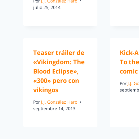
Por
J.J. González Haro
julio 25, 2014
Teaser tráiler de
Kick-A
«Vikingdom: The
To the
Blood Eclipse»,
comic
«300» pero con
Por
J.J. 
vikingos
septiemb
Por
J.J. González Haro
septiembre 14, 2013