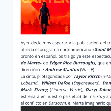
Ayer decidimos esperar a la publicación del tr
ofrecía el programa norteamericano «
Good M
pronto en español, os traigo ya este espectacu
de Marte
» de
Edgar Rice Burroughs,
que en 
dirección de
Andrew Stanton
(Wall-E).
La cinta, protagonizada por
Taylor Kitsch
(
X-M
Lobezno
),
Willem Dafoe
(
Daybreakers
),
Dom
Mark Strong
(
Linterna Verde
),
Daryl Sabar
estrenara en nuestro país el 23 de marzo, y a 
el conflicto en
Barsoom
, el Marte imaginario q