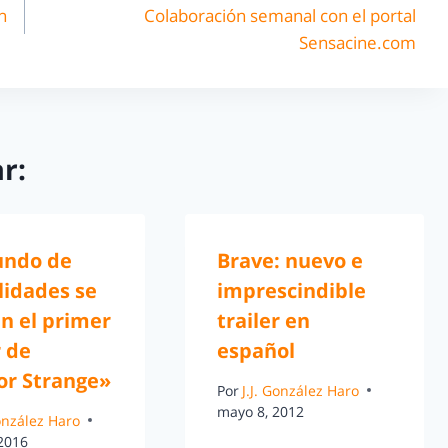
n
Colaboración semanal con el portal
Sensacine.com
r:
ndo de
Brave: nuevo e
lidades se
imprescindible
n el primer
trailer en
r de
español
or Strange»
Por
J.J. González Haro
mayo 8, 2012
González Haro
 2016