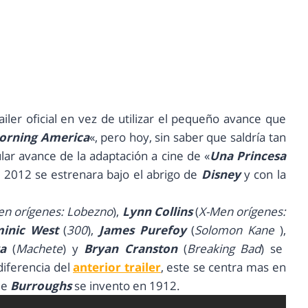
ailer oficial en vez de utilizar el pequeño avance que
orning America
«, pero hoy, sin saber que saldría tan
lar avance de la adaptación a cine de «
Una Princesa
2012 se estrenara bajo el abrigo de
Disney
y con la
en orígenes: Lobezno
),
Lynn Collins
(
X-Men orígenes:
inic West
(
300
),
James Purefoy
(
Solomon Kane
),
a
(
Machete
) y
Bryan Cranston
(
Breaking Bad
) se
diferencia del
anterior trailer
, este se centra mas en
ue
Burroughs
se invento en 1912.