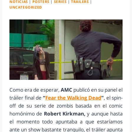
NOTICIAS
|
POSTERS
|
SERIES
|
TRAILERS
|
UNCATEGORIZED
Como era de esperar,
AMC
publicó en su panel el
tráiler final de
“
Fear the Walking Dead
”
, el spin-
off de su serie de zombis basada en el comic
homónimo de
Robert Kirkman,
y aunque hasta
el momento todo apuntaba a que estaríamos
ante un show bastante tranquilo, el tráiler apunta