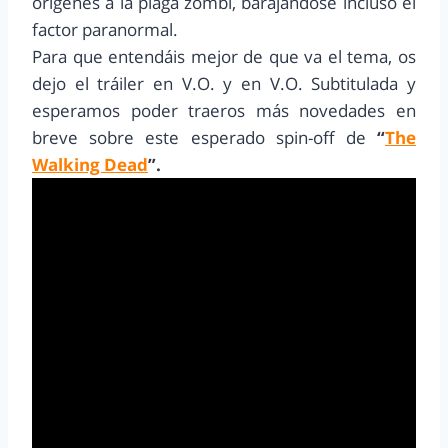
orígenes a la plaga zombi, barajándose incluso el
factor paranormal.
Para que entendáis mejor de que va el tema, os
dejo el tráiler en V.O. y en V.O. Subtitulada y
esperamos poder traeros más novedades en
breve sobre este esperado spin-off de
“
The
Walking Dead
”.