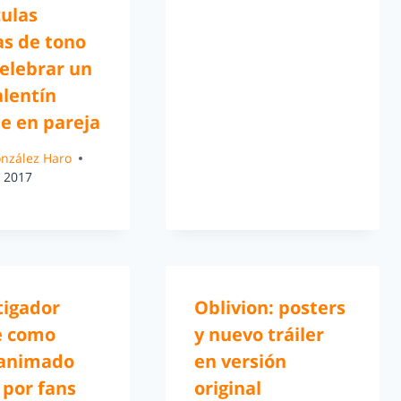
culas
as de tono
elebrar un
alentín
e en pareja
González Haro
, 2017
tigador
Oblivion: posters
e como
y nuevo tráiler
 animado
en versión
 por fans
original