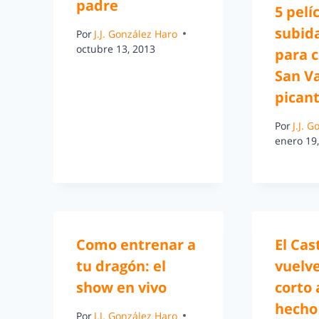
padre
5 pelí
subid
Por
J.J. González Haro
octubre 13, 2013
para c
San V
picant
Por
J.J. 
enero 19
Como entrenar a
El Cas
tu dragón: el
vuelv
show en vivo
corto
hecho
Por
J.J. González Haro