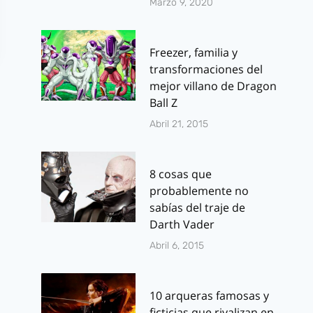
Marzo 9, 2020
Freezer, familia y
transformaciones del
mejor villano de Dragon
Ball Z
Abril 21, 2015
8 cosas que
FOX TV confirma
Daredevil: Y
probablemente no
fecha y hora para
tenemos sin
sabías del traje de
«The Walking
oficial y al a
Darth Vader
Dead»
que encarna
Abril 6, 2015
Matt Murdo
Por
J.J. González Haro
la serie
agosto 25, 2011
10 arqueras famosas y
ficticias que rivalizan en
Por
J.J. González 