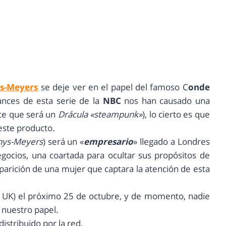
s-Meyers
se deje ver en el papel del famoso C
onde
vances de esta serie de la
NBC
nos han causado una
ce que será un
Drácula «steampunk»
), lo cierto es que
 este producto.
hys-Meyers
) será un «
empresario
» llegado a Londres
ocios, una coartada para ocultar sus propósitos de
parición de una mujer que captara la atención de esta
y UK) el próximo 25 de octubre, y de momento, nadie
 nuestro papel.
istribuido por la red.