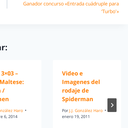
Ganador concurso «Entrada cuádruple para
‘Turbo'»
r:
 3×03 –
Video e
 Maltese:
Imagenes del
 /
rodaje de
men
Spiderman
González Haro
Por
J.J. González Haro
e 6, 2014
enero 19, 2011