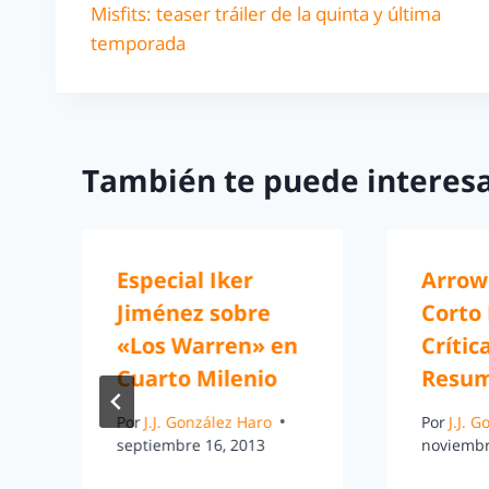
Misfits: teaser tráiler de la quinta y última
temporada
También te puede interesa
Especial Iker
Arrow
Jiménez sobre
Corto
«Los Warren» en
Crítica
Cuarto Milenio
Resu
Por
J.J. González Haro
Por
J.J. 
septiembre 16, 2013
noviembr