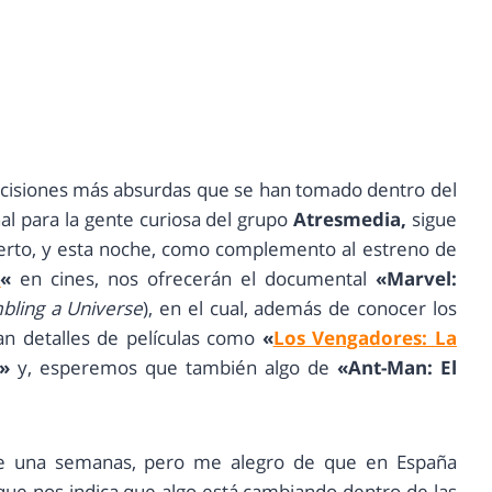
decisiones más absurdas que se han tomado dentro del
al para la gente curiosa del grupo
Atresmedia,
sigue
ierto, y esta noche, como complemento al estreno de
o
«
en cines, nos ofrecerán el documental
«Marvel:
bling a Universe
), en el cual, además de conocer los
an detalles de películas como
«
Los Vengadores: La
»
y, esperemos que también algo de
«Ant-Man: El
ce una semanas, pero me alegro de que en España
que nos indica que algo está cambiando dentro de las