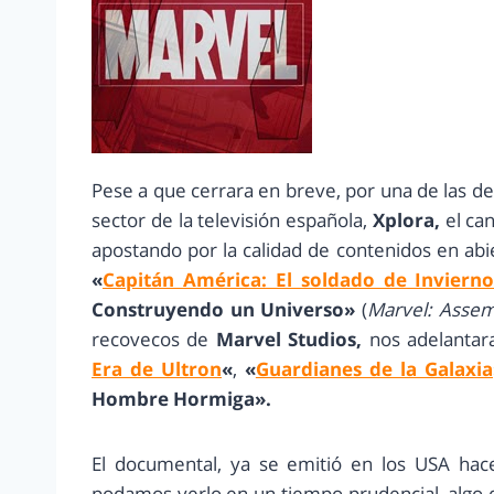
Pese a que cerrara en breve, por una de las 
sector de la televisión española,
Xplora,
el can
apostando por la calidad de contenidos en ab
«
Capitán América: El soldado de Inviern
Construyendo un Universo»
(
Marvel: Assem
recovecos de
Marvel Studios,
nos adelantar
Era de Ultron
«
,
«
Guardianes de la Galaxia
Hombre Hormiga».
El documental, ya se emitió en los USA ha
podamos verlo en un tiempo prudencial, algo 