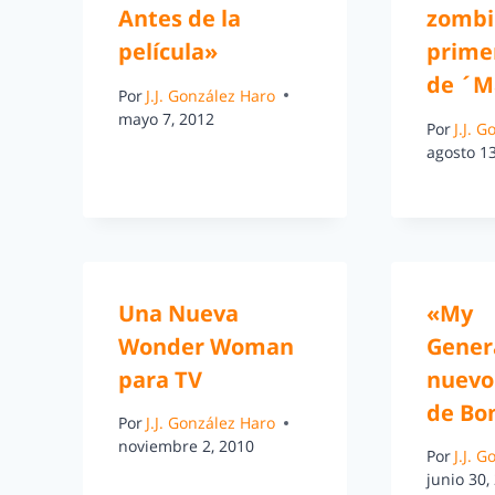
Antes de la
zombi 
película»
prime
de ´M
Por
J.J. González Haro
mayo 7, 2012
Por
J.J. 
agosto 13
Una Nueva
«My
Wonder Woman
Genera
para TV
nuevo
de Bo
Por
J.J. González Haro
noviembre 2, 2010
Por
J.J. 
junio 30,