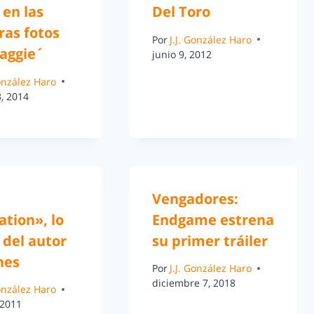
en las
Del Toro
ras fotos
Por
J.J. González Haro
aggie´
junio 9, 2012
González Haro
, 2014
Vengadores:
tion», lo
Endgame estrena
 del autor
su primer tráiler
nes
Por
J.J. González Haro
diciembre 7, 2018
González Haro
 2011