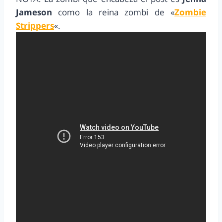
Jameson
como la reina zombi de «
Zombie
Strippers
«.