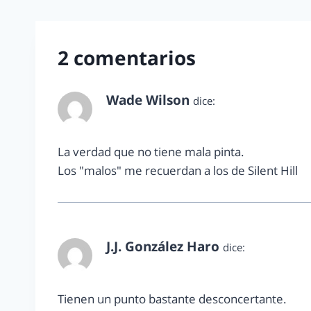
2 comentarios
Wade Wilson
dice:
mayo 4, 2011 a las 9:47 pm
La verdad que no tiene mala pinta.
Los "malos" me recuerdan a los de Silent Hill
J.J. González Haro
dice:
mayo 4, 2011 a las 10:28 pm
Tienen un punto bastante desconcertante.