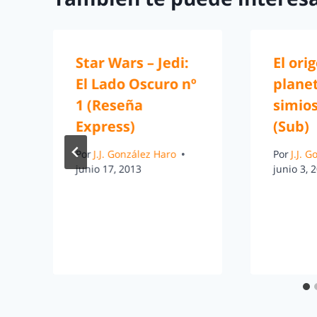
Star Wars – Jedi:
El ori
El Lado Oscuro nº
planet
1 (Reseña
simios
Express)
(Sub)
Por
J.J. González Haro
Por
J.J. 
junio 17, 2013
junio 3, 