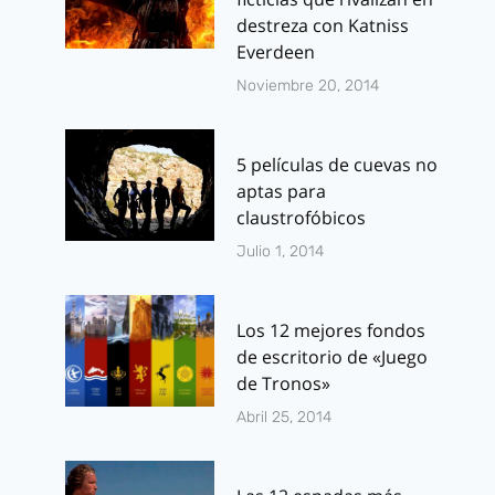
destreza con Katniss
Everdeen
Noviembre 20, 2014
Pixel Panties y
The Fanhou
Bikinis /
Recordamos
bañadores
capítulos 1 a
5 películas de cuevas no
aptas para
inspirados en
Por
J.J. González 
claustrofóbicos
Batman,
noviembre 12, 20
Julio 1, 2014
Supergirl y
Wonder Woman
Los 12 mejores fondos
Por
J.J. González Haro
de escritorio de «Juego
julio 1, 2014
de Tronos»
Abril 25, 2014