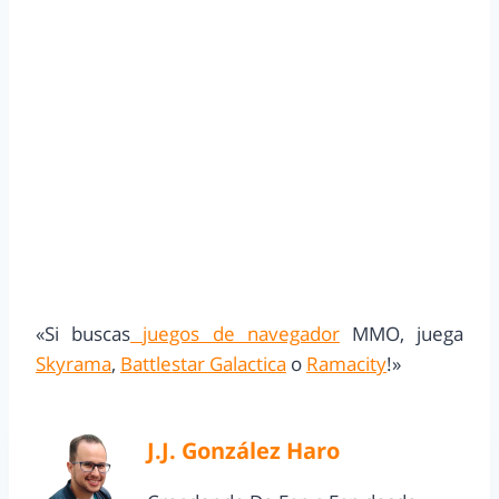
«Si buscas
juegos de navegador
MMO, juega
Skyrama
,
Battlestar Galactica
o
Ramacity
!»
J.J. González Haro