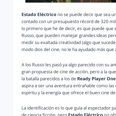
Estado Eléctrico
no se puede decir que sea un
contado con un presupuesto récord de 320 millo
lo primero que he de decir, es que puede que 
Russo, que pueden manejar grandes ideas pero
medir su exaltada creatividad (algo que suced
modo dios del cine, no le ha ayudado más que a
A los Russo les pasó ya algo parecido con su a
gran propuesta de cine de acción, pero a la que 
la batalla parecidos a los de
Ready Player One
aspira a ser una aventura entrañable como las q
espíritu y la energía que ofrece el buen cine d
La identificación es lo que guía al espectador p
de ciencia ficción, pero
Estado Eléctrico
no ofr