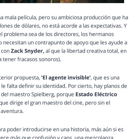
a mala película, pero su ambiciosa producción que ha
nes de dólares, no está acorde a las expectativas. Y
el problema sea de los directores, los hermanos
 necesitan un contrapunto de apoyo que les ayude a
e con
Zack Snyder,
al que la libertad creativa total, en
 tener fracasos sonoros).
nterior propuesta,
‘El agente invisible’
, que es una
le falta definir su identidad. Por cierto, hay planos de
del maestro Spielberg, porque
Estado Eléctrico
ue dirige el gran maestro del cine, pero sin el
e aventura.
ara poder introducirse en una historia, más aún si es
ece más que confusión y caos, una mezcolanza