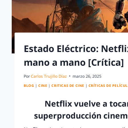
Estado Eléctrico: Netf
mano a mano [Crítica]
Por
Carlos Trujillo Díaz
marzo 26, 2025
BLOG
|
CINE
|
CRITICAS DE CINE
|
CRÍTICAS DE PELÍCU
Netflix vuelve a toc
superproducción cinema